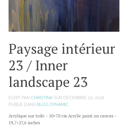
Paysage intérieur
23 / Inner
landscape 23
ECRIT PAR
CHRISTINA
SUR
DÉCEMBRE 29, 2016
.
PUBLIÉ DANS
BLOG DYNAMIC
Acrylique sur toile – 50×70 cm Acrylic paint on canvas –
19,7×27,6 inches